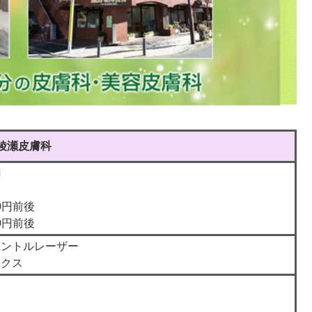
綾瀬皮膚科
円
00円前後
00円前後
ェントルレーザー
ックス