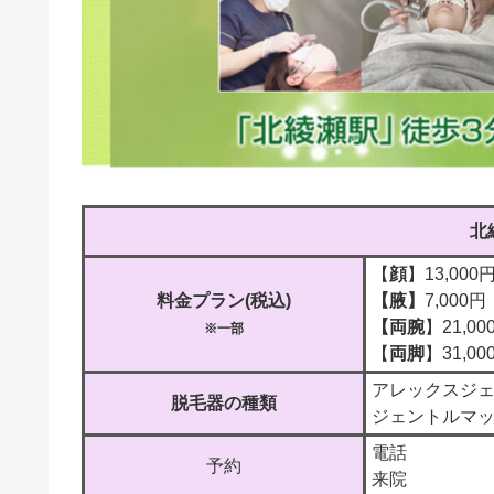
北
【
顔
】13,000
料金プラン(税込)
【腋】
7,000円
【両腕
】21,0
※一部
【
両脚
】31,0
アレックスジ
脱毛器の種類
ジェントルマ
電話
予約
来院