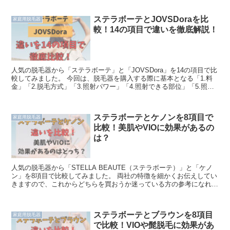
ステラボーテとJOVSDoraを比
家庭用脱毛器
較！14の項目で違いを徹底解説！
人気の脱毛器から「ステラボーテ」と「JOVSDora」を14の項目で比
較してみました。 今回は、脱毛器を購入する際に基本となる「1.料
金」「2.脱毛方式」「3.照射パワー」「4.照射できる部位」「5.照射
回数」「6.照射面積」「7.冷却機能...
ステラボーテとケノンを8項目で
家庭用脱毛器
比較！美肌やVIOに効果があるの
は？
人気の脱毛器から「STELLA BEAUTE（ステラボーテ）」と「ケノ
ン」を8項目で比較してみました。 両社の特徴を細かくお伝えしてい
きますので、これからどちらを買おうか迷っている方の参考になれば
嬉しいです♪ ステラボーテとケノンのスペック...
ステラボーテとブラウンを8項目
家庭用脱毛器
で比較！VIOや髭脱毛に効果があ