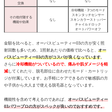
なし
なし
交換
冷却機能・3つのモード
スキンタッチセンサー
その他付随する
なし
スキンカラーストッパー
機能や効果
チャイルドロック
オートパワーオフ
金額を比べると、オーパスビューティー03の方が安く照
射回数も多いため、1照射あたりの価格で比べると、
オー
パスビューティー03
の方がコスパが良くなっています
。
さらに
冷却機能がついているので、痛みや肌ダメージを軽
減
してくれたり、脱毛部位に合わせたモード・カートリッ
ジが付属しています。お手軽にケアできるので敏感肌の方
や子供から大人まで使える脱毛器となっています。
機能性を含めて考えるのであれば、
オーパスビューティー
03パワープロの方がスペックが良いのでおすすめです。