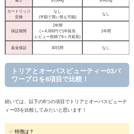
重さ
約584g
約420g
カートリッジ
なし
なし
交換
(半額で買い替え可能)
2年間
保証期間
(＋4,000円で1年延長
1年間
レビュー投稿で6ヶ月延長)
返金保証
30日間
なし
トリアとオーパスビューティー03パ
ワープロを8項目で比較！
続いては、以下の8つの項目でトリアとオーパスビューテ
ィー03を比較してみたいと思います！
✅
特徴は？