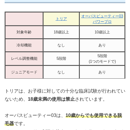
オーパスビューティー03
トリア
パワープロ
対象年齢
18歳以上
10歳以上
冷却機能
なし
あり
5段階
レベル調整機能
5段階
(1つのモードで)
ジュニアモード
なし
あり
トリアは、お子様に対しての十分な臨床試験が行われてい
ないため、
18歳未満の使用は禁止
されています。
オーパスビューティー03は、
10歳からでも使用できる脱
毛器
です。