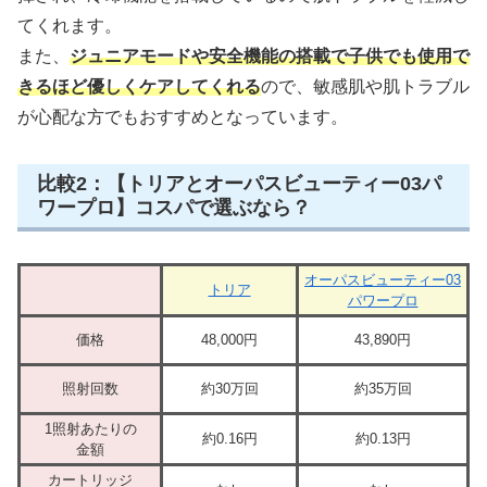
てくれます。
また、
ジュニアモードや安全機能の搭載で子供でも使用で
きるほど優しくケアしてくれる
ので、敏感肌や肌トラブル
が心配な方でもおすすめとなっています。
比較2：【トリアとオーパスビューティー03パ
ワープロ】コスパで選ぶなら？
オーパスビューティー03
トリア
パワープロ
価格
48,000円
43,890円
照射回数
約30万回
約35万回
1照射あたりの
約0.16円
約0.13円
金額
カートリッジ