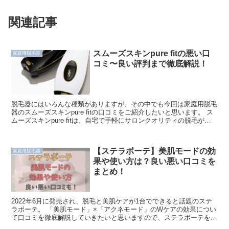
関連記事
スムーズスキンpure fitの悪い口
家庭用脱毛器
コミ〜良い評判まで徹底解説！
脱毛器にはいろんな種類がありますが、その中でも今回は家庭用脱毛
器のスムーズスキンpure fitの口コミをご紹介したいと思います。 ス
ムーズスキンpure fitは、自宅で手軽にサロンクオリティの脱毛が出
来て、高評価の口コミも多い注目の脱毛...
【ステラボーテ】美肌モードの効
家庭用脱毛器
果や使い方は？良い悪い口コミを
まとめ！
2022年6月に発売され、脱毛と美肌ケアが1台でできると話題のステ
ラボーテ。 「美肌モード」×「アクネモード」のWケアの効果につい
て口コミを徹底解説していきたいと思いますので、ステラボーテを購
入しようかどうか迷っている方の参考になれば嬉しい...