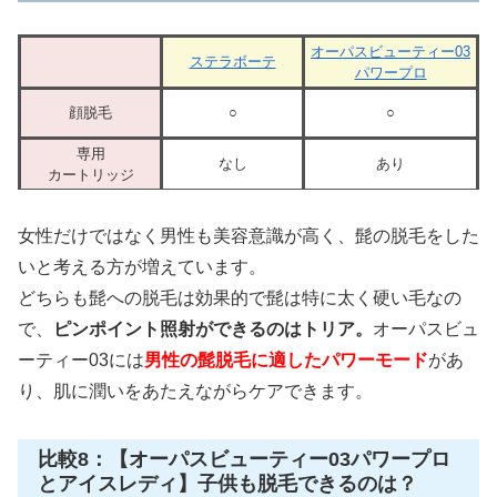
オーパスビューティー03
ステラボーテ
パワープロ
顔脱毛
○
○
専用
なし
あり
カートリッジ
女性だけではなく男性も美容意識が高く、髭の脱毛をした
いと考える方が増えています。
どちらも髭への脱毛は効果的で髭は特に太く硬い毛なの
で、
ピンポイント照射ができるのはトリア。
オーパスビュ
ーティー03には
男性の髭脱毛に適したパワーモード
があ
り、肌に潤いをあたえながらケアできます。
比較8：【オーパスビューティー03パワープロ
とアイスレディ】子供も脱毛できるのは？