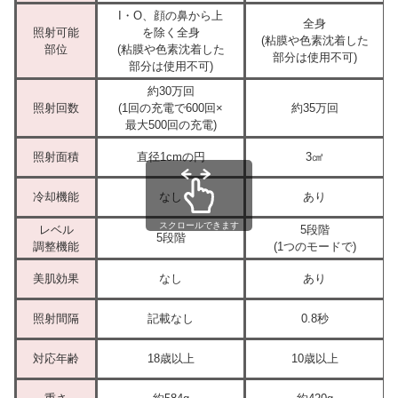
I・O、顔の鼻から上
全身
照射可能
を除く全身
(粘膜や色素沈着した
部位
(粘膜や色素沈着した
部分は使用不可)
部分は使用不可)
約30万回
照射回数
(1回の充電で600回×
約35万回
最大500回の充電)
照射面積
直径1cmの円
3㎠
冷却機能
なし
あり
スクロールできます
レベル
5段階
5段階
調整機能
(1つのモードで)
美肌効果
なし
あり
照射間隔
記載なし
0.8秒
対応年齢
18歳以上
10歳以上